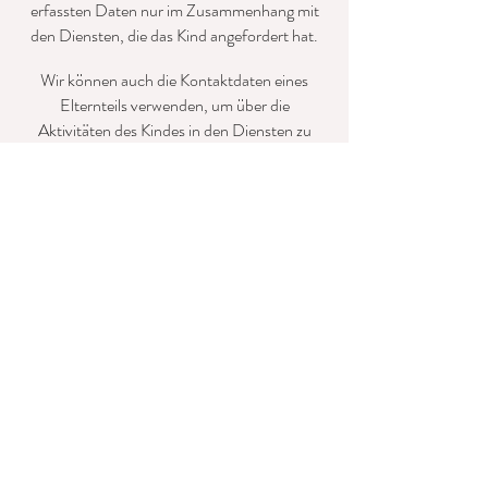
erfassten Daten nur im Zusammenhang mit
den Diensten, die das Kind angefordert hat.
Wir können auch die Kontaktdaten eines
Elternteils verwenden, um über die
Aktivitäten des Kindes in den Diensten zu
kommunizieren. Eltern können Daten, die
wir von ihrem Kind erfasst haben, einsehen,
uns untersagen, weitere Daten Ihres Kindes
zu erfassen, und verlangen, dass alle von uns
erfassten Daten aus unseren
Aufzeichnungen gelöscht werden.
Bitte nehmen Sie Kontakt zu uns auf, um die
Daten Ihres Kindes einzusehen, zu
aktualisieren oder zu löschen. Zum Schutz
Ihres Kindes bitten wir Sie ggf. um einen
Nachweis Ihrer Identität. Wir können Ihnen
den Zugriff auf die Daten verweigern, wenn
wir der Ansicht sich, dass Ihre Identität