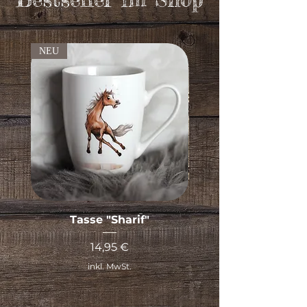
NEU
Tasse "Sharif"
Kein Hufloser ist
Preis
14,95 €
inkl. MwSt.